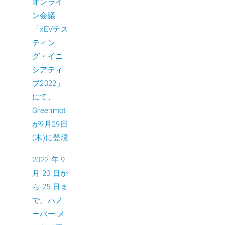
オンライ
ン会議
「xEVテス
ティン
グ・イニ
シアティ
ブ2022」
にて、
Greenmot
が9月29日
(木)に登壇
2022 年 9
月 20 日か
ら 25 日ま
で、ハノ
ーバー メ