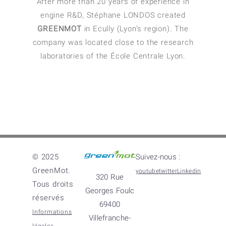
After more than 20 years of experience in
engine R&D, Stéphane LONDOS created
GREENMOT
in Ecully (Lyon’s region). The
company was located close to the research
laboratories of the École Centrale Lyon.
© 2025
Suivez-nous :
GreenMot.
youtube
twitter
Linkedin
320 Rue
Tous droits
Georges Foulc
réservés
69400
Informations
Villefranche-
légales