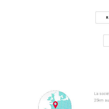
R
La socié
25km au 