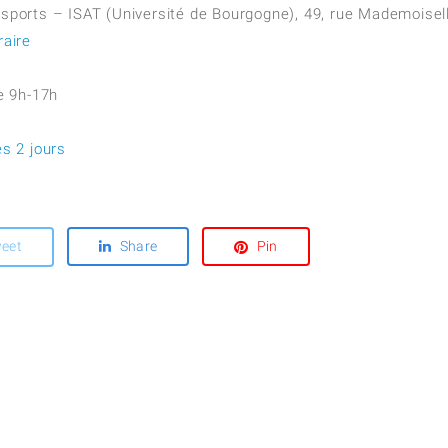
ansports – ISAT (Université de Bourgogne), 49, rue Mademoisel
éraire
e 9h-17h
es 2 jours
eet
Share
Pin