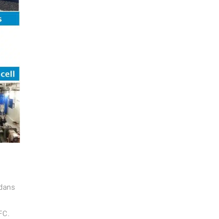
 dans
FC.