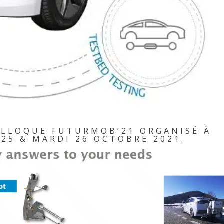
OLLOQUE FUTURMOB’21 ORGANISÉ À
 25 & MARDI 26 OCTOBRE 2021.