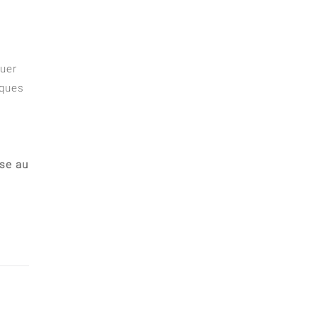
guer
iques
ise au