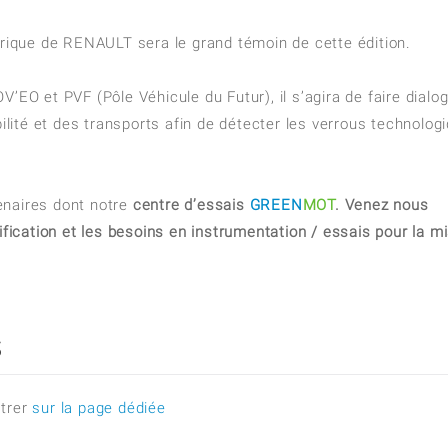
ectrique de RENAULT sera le grand témoin de cette édition.
’EO et PVF (Pôle Véhicule du Futur), il s’agira de faire dialo
bilité et des transports afin de détecter les verrous technolog
enaires dont notre
centre d’essais
GREEN
MOT
. Venez nous
rification et les besoins en instrumentation / essais pour la m
S
strer
sur la page dédiée