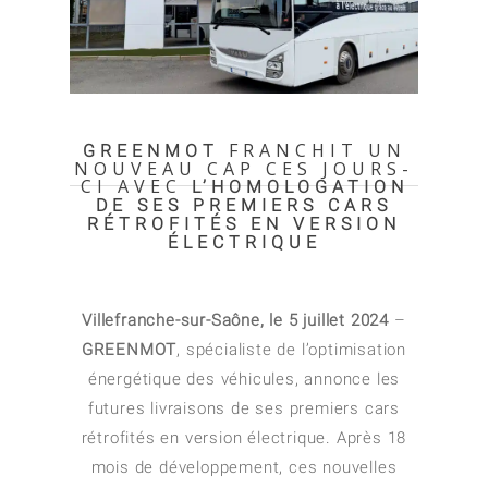
FRANCHIT UN
GREEN
MOT
NOUVEAU CAP CES JOURS-
CI AVEC
L’HOMOLOGATION
DE SES PREMIERS CARS
RÉTROFITÉS EN VERSION
ÉLECTRIQUE
Villefranche-sur-Saône, le 5 juillet 2024
–
GREEN
MOT
, spécialiste de l’optimisation
énergétique des véhicules, annonce les
futures livraisons de ses premiers cars
rétrofités en version électrique. Après 18
mois de développement, ces nouvelles