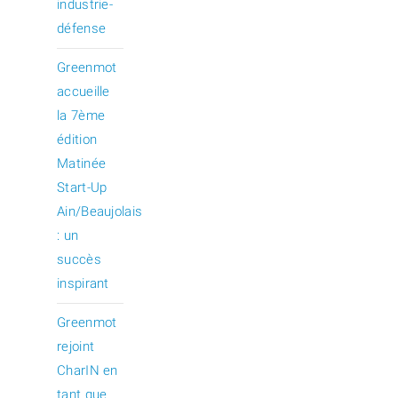
industrie-
défense
Greenmot
accueille
la 7ème
édition
Matinée
Start-Up
Ain/Beaujolais
: un
succès
inspirant
Greenmot
rejoint
CharIN en
tant que