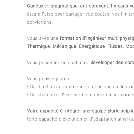
Curieux
et
pragmatique
,
entreprenant
,
fin dans v
êtes à l’aise pour partager vos doutes, vos limite
convictions.
Vous avez une
formation d’Ingénieur multi physi
Thermique
,
Mécanique
,
Energétique
,
Fluides
,
Mod
Vous possédez ou souhaitez
développer des co
Vous pouvez justifier :
• De 0 à 3 ans d’expériences techniques industri
• De stages ou d’une première expérience tournée 
Votre capacité à intégrer une équipe pluridiscipli
forte capacité d’évolution et d’adaptation ainsi q