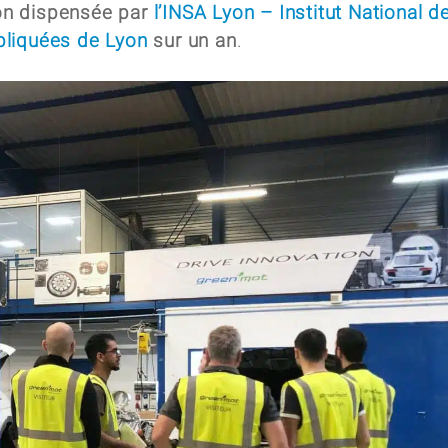
on dispensée par
l’INSA Lyon – Institut National d
pliquées de Lyon
sur un an
.