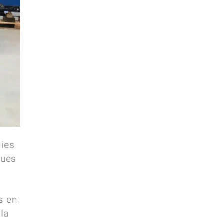
gies
ques
s en
 la