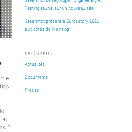
Greenmot se regroupe : Engineering et
Testing réunis sur un nouveau site
Greenmot présent à Eurosatory 2026
aux côtés de Maintlog
CATÉGORIES
é
Actualités
Documents
rtie
fiés
Presse
le
s au
es ?