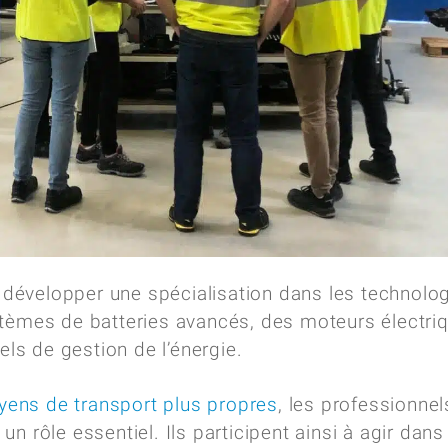
évelopper une spécialisation dans les technolo
stèmes de batteries avancés, des moteurs électri
iels de gestion de l’énergie.
oyens de transport plus propres
, les professionnel
n rôle essentiel. Ils participent ainsi à agir dans