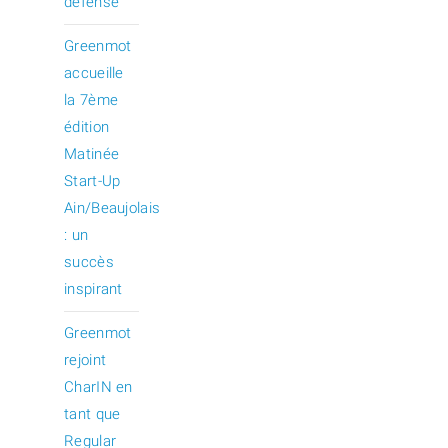
défense
Greenmot
accueille
la 7ème
édition
Matinée
Start-Up
Ain/Beaujolais
: un
succès
inspirant
Greenmot
rejoint
CharIN en
tant que
Regular