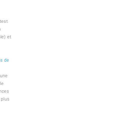
test
n
le) et
es de
 une
le
ences
 plus