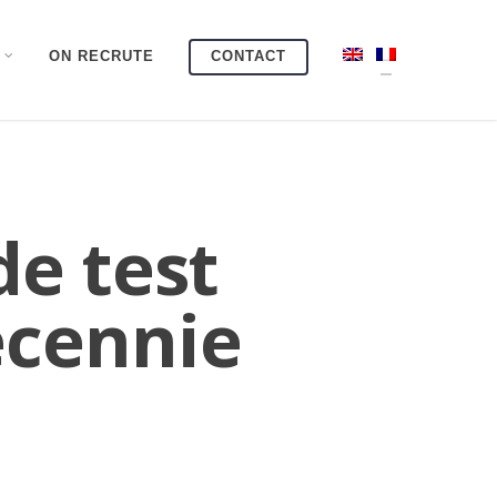
ON RECRUTE
CONTACT
e test
écennie